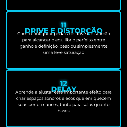
11
DRIVE E DISTORÇÃO
Como configurar pedais de drive e distorção
para alcançar o equilíbrio perfeito entre
ganho e definição, peso ou simplesmente
uma leve saturação
12
DELAY
Aprenda a ajustar este importante efeito para
criar espaços sonoros e ecos que enriquecem
suas performances, tanto para solos quanto
bases