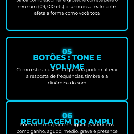
seu som (09, 010 etc) e como isso realmente
afeta a forma como você toca
05
BOTÕES : TONE E
VOLUME
Como estes ajustes da guitarra podem alterar
a resposta de frequências, timbre e a
dinâmica do som
06
REGULAGEM DO AMPLI
Forma correta para configurar parâmetros
como ganho, agudo, médio, grave e presence