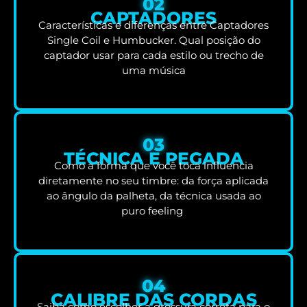
02
CAPTADORES
Características e diferenças entre Captadores
Single Coil e Humbucker. Qual posição do
captador usar para cada estilo ou trecho de
uma música
03
TÉCNICA E PEGADA
Como a forma que você toca influencia
diretamente no seu timbre: da força aplicada
ao ângulo da palheta, da técnica usada ao
puro feeling
04
CALIBRE DAS CORDAS
Saiba como escolher a grossura correta para o