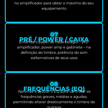
no amplificador para obter o máximo do seu
equipamento
07
PRÉ / POWER / CAIXA
Entenda o papel de cada estágio – pré-
amplificador, power amp e gabinete – na
definição do timbre, potência do som
ealternativas de seus usos
08
FREQUÊNCIAS (EQ)
Aprenda a ajustar o EQ para controlar as
frequências graves, médias e agudas,
permitindo alterar drasticamente o timbre da
guitarra