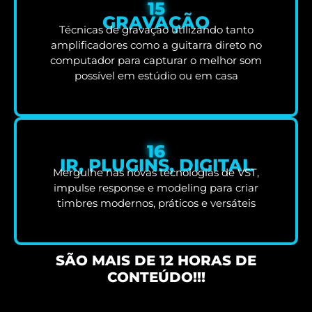
15
GRAVAÇÃO
Técnicas de gravação utilizando tanto
amplificadores como a guitarra direto no
computador para capturar o melhor som
possível em estúdio ou em casa
16
IR, PLUGINS, DIGITAL
Mergulhe nas novas tecnologias de VST,
impulse response e modeling para criar
timbres modernos, práticos e versáteis
SÃO MAIS DE 12 HORAS DE
CONTEÚDO!!!